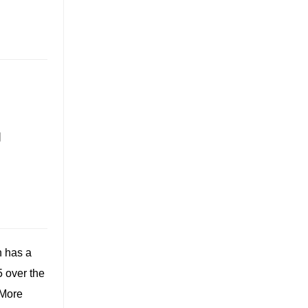
日
n has a
 over the
 More