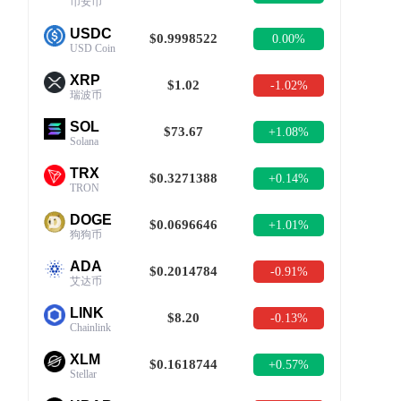
币安币
USDC
$0.9998522
0.00%
USD Coin
XRP
$1.02
-1.02%
瑞波币
SOL
$73.67
+1.08%
Solana
TRX
$0.3271388
+0.14%
TRON
DOGE
$0.0696646
+1.01%
狗狗币
ADA
$0.2014784
-0.91%
艾达币
LINK
$8.20
-0.13%
Chainlink
XLM
$0.1618744
+0.57%
Stellar