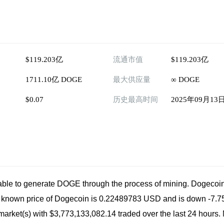
$119.203亿
流通市值
$119.203亿
1711.10亿 DOGE
最大供应量
∞ DOGE
$0.07
历史最高时间
2025年09月13
able to generate DOGE through the process of mining. Dogecoi
t known price of Dogecoin is 0.22489783 USD and is down -7.75
ve market(s) with $3,773,133,082.14 traded over the last 24 hours.