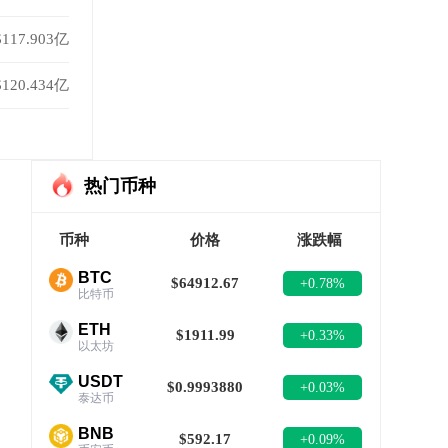
$117.903亿
$120.434亿
热门币种
币种
价格
涨跌幅
BTC
$64912.67
+0.78%
比特币
ETH
$1911.99
+0.33%
以太坊
USDT
$0.9993880
+0.03%
泰达币
BNB
$592.17
+0.09%