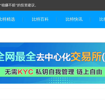
“稳赚不赔”的投资建议。
比特精选
比特百科
比特快讯
比