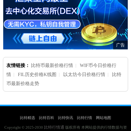
广告
友情链接：
比特币最新价格行情
|
WIF币今日价格行
情
|
FIL历史价格K线图
|
以太坊今日价格行情
|
比特
币最新价格走势
比特精选
比特百科
比特快讯
比特行情
网站地图
比特行情通
Copyright © 2025-2030
版权所有 本网站提供的行情数据与资