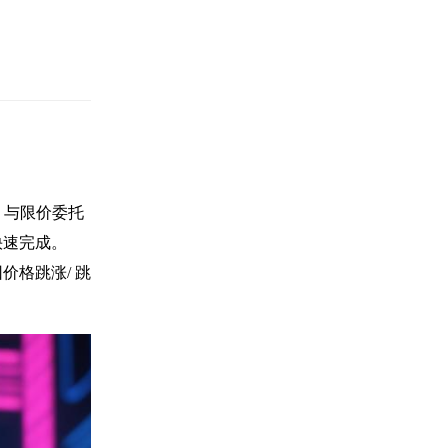
。与限价委托
快速完成。
格跳涨/ 跳