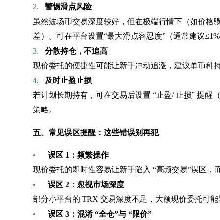
2.
警惕滑点风险
虽然波场币交易深度较好，但在极端行情下（如价格骤涨
差）。可在平台设置“最大滑点容忍度”（通常建议≤1
3.
分散持仓，不追高
现价委托的便捷性可能让新手冲动追涨，建议单币种持
4.
及时止盈止损
若计划长期持有，可在交易后设置 “止盈/ 止损” 提
策略。
五、常见误区提醒：这些错误别再犯
•
误区 1：频繁操作
现价委托的即时性容易让新手陷入 “高频交易”误区
•
误区 2：忽视市场深度
部分小平台的 TRX 交易深度不足，大额现价委托
•
误区 3：混淆 “全仓”与 “限价”