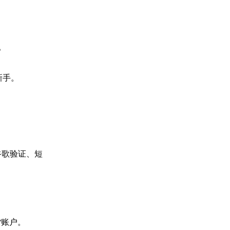
。
新手。
谷歌验证、短
货账户。