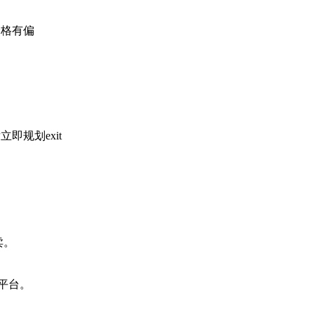
价格有偏
即规划exit
卖。
平台。