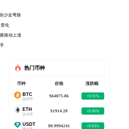
你少走弯路
生变化
发展推动上涨
新手
热门币种
币种
价格
涨跌幅
BTC
$64875.86
+0.91%
比特币
ETH
$1914.28
+0.66%
以太坊
USDT
$0.9994241
+0.03%
泰达币